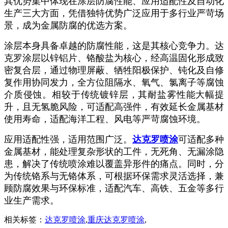
其优势集中体现在涂层防腐性能、应用适配性及自动化
生产三大方面，凭借独特优势广泛应用于多行业严苛场
景，成为金属防腐的优选方案。
涂层本身具备卓越的防腐性能，这是其核心竞争力。达
克罗涂层以锌铝片、铬酸盐为核心，经高温固化形成致
密复合层，通过物理屏蔽、牺牲阳极保护、钝化及自修
复作用协同发力，全方位阻隔水、氧气、氯离子等腐蚀
介质侵蚀。相较于传统镀锌层，其耐盐雾性能大幅提
升，且无氢脆风险，可适配高强件，有效延长金属基材
使用寿命，适配海洋工程、风电等严苛腐蚀环境。
应用适配性强，适用范围广泛。
达克罗喷涂
可适配多种
金属基材，能处理复杂形状的工件，无死角、无漏涂隐
患，解决了传统喷涂难以覆盖异形件的痛点。同时，分
为传统铬系与无铬体系，可根据环保需求灵活选择，兼
顾防腐效果与环保标准，适配汽车、高铁、五金等多行
业生产需求。
相关标签：
达克罗喷涂
,
重庆达克罗喷涂
,