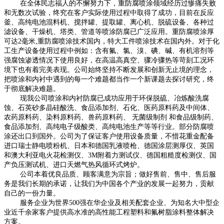
在全体民志福人的不懈努力下，重防腐喷涂领域经历过惨痛失败
和无数次试验，终究在客户实际使用过程中取得了成功，目前在反应
釜、高纯电池混料机、搅拌罐、提取罐、离心机、脱硫设备、各种过
滤设备、干燥机、塔类、管道等喷涂防腐已广泛应用。重防腐喷涂厚
可达2毫米,重防腐喷涂技术国内，特大工件喷涂技术在国内外。对于化
工生产设备使用过程中例如：含有氟、氯、溴、碘、碱、有机溶剂等
强腐蚀渗透情况下使用良好，在高温高真空、骤冷骤热等苛刻工况环
境下也有着完美表现。公司始终坚持不断发展和创新无止境的理念，
把喷涂和内衬中遇到的每一个难题都当作一个新课题去探讨研究，终
于彻底解决难题。
现我公司喷涂和内衬防腐已成功应用于环保脱硫、冶炼酸洗腐
蚀、石英砂多晶硅酸洗、食品添加剂、石化、医药原料药及中间体、
农药原料药、染料原料药、兽药原料药、 无菌级制剂 和食品级制药、
食品添加剂、高纯电子级酸类、高纯电池生产等等行业。部分防腐喷
涂还出口到国外。公司为了保证客户使用设备质量，不惜花重金配备
进口瑞士静电喷粉机、日本和德国乳液喷枪、德国涂层测厚仪、英国
和澳大利亚电火花检测仪、3M附着力测试仪、德国粗糙度检测仪、国
产负压测试机、进口天燃气热风循环式烤炉。
公司本着优良品质、顾客满意为宗旨；做好售前、售中、售后服
务是我们长期的承诺，让我们为中国各个产业的发展一起努力，贡献
自己的一份力量。
服务企业为世界500强在华企业及相关配套企业、为知名大中型企
业近千余家客户提供高水准的高性能工程塑料和氟树脂涂料整体解决
方案。