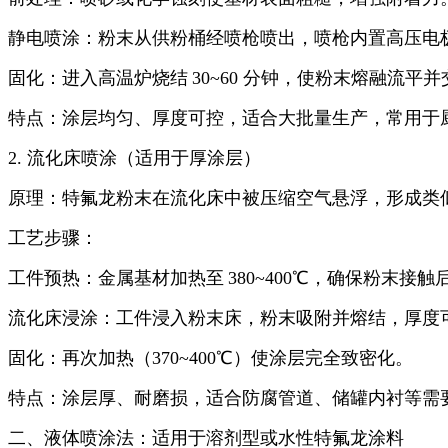
静电喷涂：粉末从供粉桶经喷枪喷出，喷枪内置高压电
固化：进入高温炉烧结
30~60
分钟，使粉末熔融流平并
特点：涂层均匀、厚度可控，适合大批量生产，常用于
2.
流化床喷涂（适用于厚涂层）
原理：特氟龙粉末在流化床中被压缩空气悬浮，形成类
工艺步骤：
工件预热：金属基材加热至
380~400
℃，确保粉末接触
流化床浸涂：工件浸入粉末床，粉末吸附并熔结，厚度
固化：再次加热（
370~400
℃）使涂层完全致密化。
特点：涂层厚、耐磨损，适合防腐管道、储罐内衬等需
二、液体喷涂法：适用于溶剂型或水性特氟龙涂料