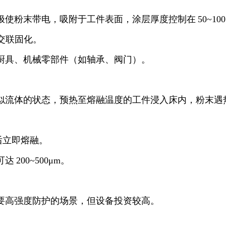
极使粉末带电，吸附于工件表面，涂层厚度控制在
50~100
交联固化。
厨具、机械零部件（如轴承、阀门）。
似流体的状态，预热至熔融温度的工件浸入床内，粉末遇
后立即熔融。
可达
200~500
μ
m
。
要高强度防护的场景，但设备投资较高。