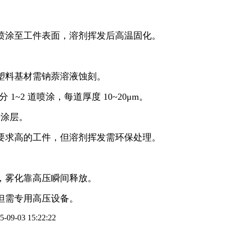
喷涂至工件表面，溶剂挥发后高温固化。
塑料基材需钠萘溶液蚀刻。
，分
1~2
道喷涂，每道厚度
10~20
μ
m
。
密涂层。
要求高的工件，但溶剂挥发需环保处理。
，雾化靠高压瞬间释放。
但需专用高压设备。
09-03 15:22:22