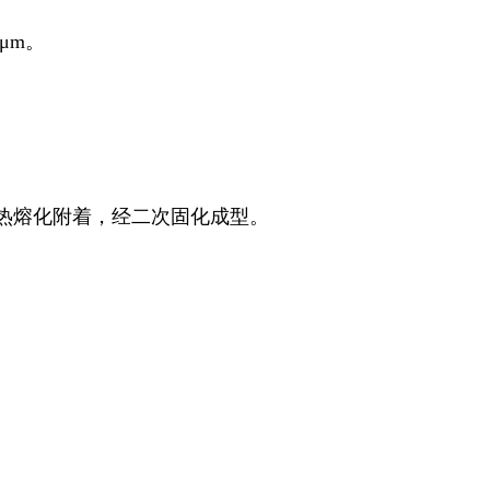
μ
m
。
热熔化附着，经二次固化成型。