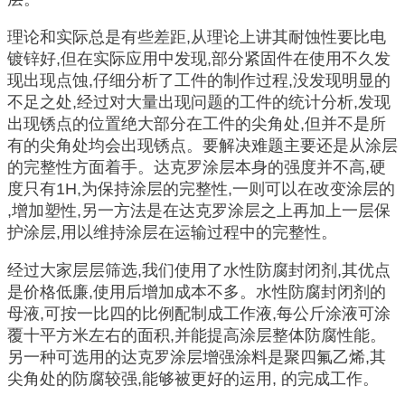
理论和实际总是有些差距,从理论上讲其耐蚀性要比电
镀锌好,但在实际应用中发现,部分紧固件在使用不久发
现出现点蚀,仔细分析了工件的制作过程,没发现明显的
不足之处,经过对大量出现问题的工件的统计分析,发现
出现锈点的位置绝大部分在工件的尖角处,但并不是所
有的尖角处均会出现锈点。要解决难题主要还是从涂层
的完整性方面着手。达克罗涂层本身的强度并不高,硬
度只有1H,为保持涂层的完整性,一则可以在改变涂层的
,增加塑性,另一方法是在达克罗涂层之上再加上一层保
护涂层,用以维持涂层在运输过程中的完整性。
经过大家层层筛选,我们使用了水性防腐封闭剂,其优点
是价格低廉,使用后增加成本不多。水性防腐封闭剂的
母液,可按一比四的比例配制成工作液,每公斤涂液可涂
覆十平方米左右的面积,并能提高涂层整体防腐性能。
另一种可选用的达克罗涂层增强涂料是聚四氟乙烯,其
尖角处的防腐较强,能够被更好的运用, 的完成工作。