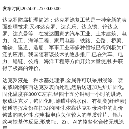
发布时间:2024-01-25 00:00:00
达克罗防腐机理简述：达克罗涂复工艺是一种全新的表
面处理技术,又称达克罗、达克乐、达克锈、锌达克
罗、达克曼等。在发达国家的汽车工业、土木建筑、电
力、化工、海洋工程、家用电器、铁路、公路、桥梁、
地铁、隧道、造船、军事工业等多种领域已得到极为广
泛的应用。我国随着该技术的逐步推广,已在汽车、电
力、锚链、公路、海洋工程等方面开始大量使用,并获
得了极高的评价。
达克罗液是一种水基处理液,金属件可以采用浸涂、喷
刷或刷涂陕西达克罗表面处理,然后送进加热炉炉固化,
固化温度在300℃左右,经四十五分钟到一小时的烘烤,
形成达克罗，铬固化时,涂膜中的水份、有机类(纤维素)
物质等挥发份在挥发的同时,依靠达克罗母液中的高价
铬盐的氧化性,使电极电位负值较大的单质锌片、铝片
浆与铁基体反应,形成Fe、Zn、Al的铬盐化合物无机涂
层。